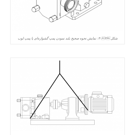
شکل ‏۲‑۳: نمایش نحوه صحیح بلند نمودن پمپ گشواره‌ای یا پمپ لوب