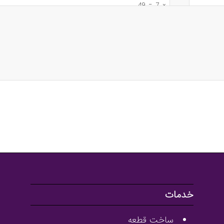
49
=
7
×
خدمات
ساخت قطعه