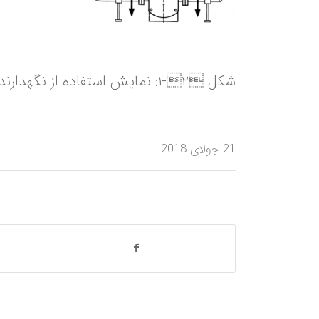
شکل ‏۲‑۱: نمایش استفاده از نگهدارنده لوله به منظور عدم انتقال وزن لوله‌ها بر روی پمپ
21 جولای 2018